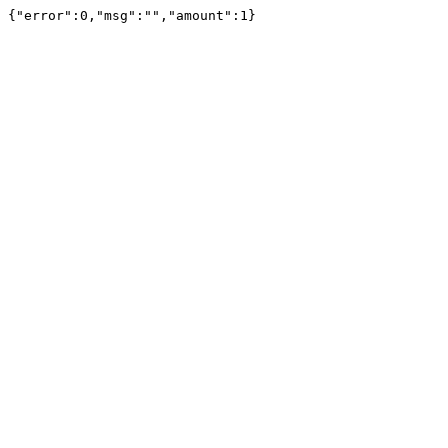
{"error":0,"msg":"","amount":1}