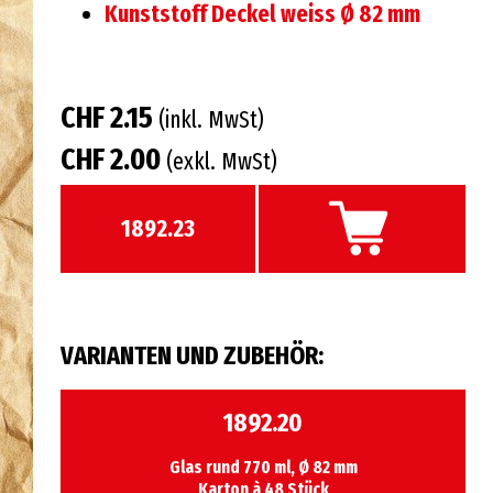
Kunststoff Deckel weiss Ø 82 mm
CHF 2.15
(inkl. MwSt)
CHF 2.00
(exkl. MwSt)
1892.23
VARIANTEN UND ZUBEHÖR:
1892.20
Glas rund 770 ml, Ø 82 mm
Karton à 48 Stück