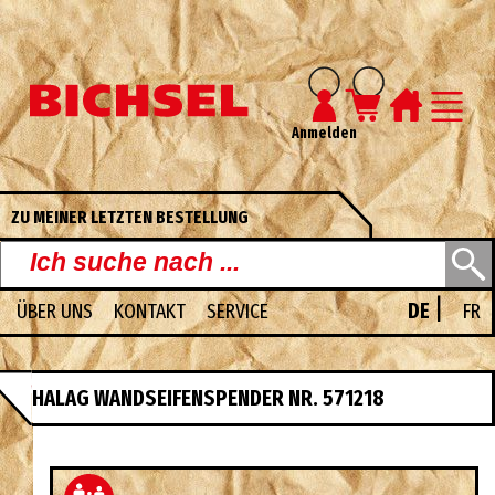
Anmelden
ZU MEINER LETZTEN BESTELLUNG
|
ÜBER UNS
KONTAKT
SERVICE
DE
FR
UNSERE PDF-KATALOGE
HALAG WANDSEIFENSPENDER NR. 571218