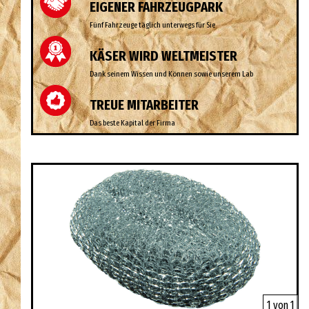
EIGENER FAHRZEUGPARK
Fünf Fahrzeuge täglich unterwegs für Sie
KÄSER WIRD WELTMEISTER
Dank seinem Wissen und Können sowie unserem Lab
TREUE MITARBEITER
Das beste Kapital der Firma
1 von 1