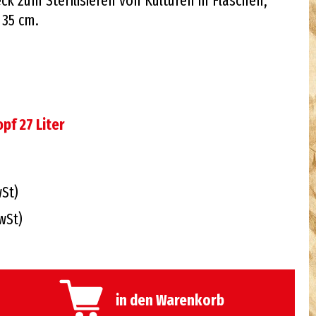
k zum Sterilisieren von Kulturen in Flaschen,
 35 cm.
pf 27 Liter
wSt)
wSt)
in den Warenkorb