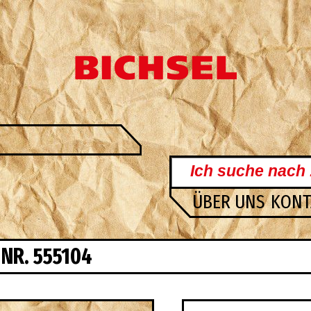
ÜBER UNS
KON
 NR. 555104