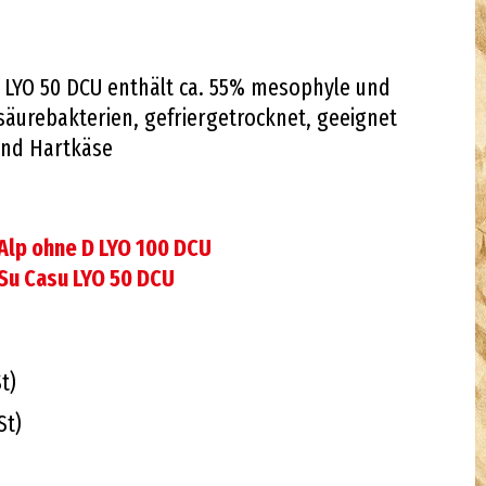
D LYO 50 DCU enthält ca. 55% mesophyle und
äurebakterien, gefriergetrocknet, geeignet
 und Hartkäse
 Alp ohne D LYO 100 DCU
 Su Casu LYO 50 DCU
t)
St)