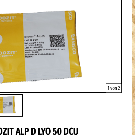
1 von 2
ZIT ALP D LYO 50 DCU