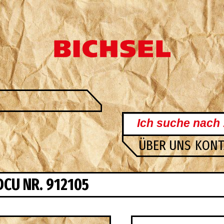
ÜBER UNS
KON
DCU NR. 912105