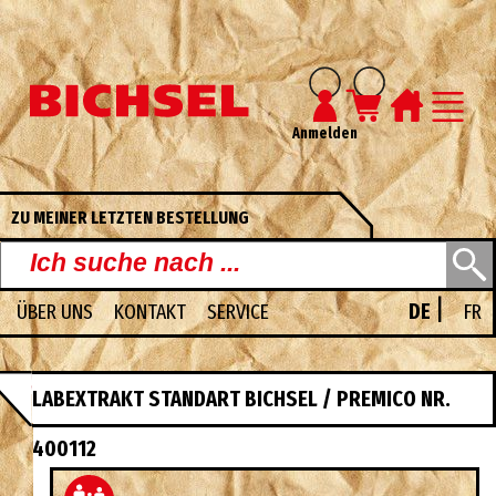
Anmelden
ZU MEINER LETZTEN BESTELLUNG
|
ÜBER UNS
KONTAKT
SERVICE
DE
FR
UNSERE PDF-KATALOGE
LABEXTRAKT STANDART BICHSEL / PREMICO NR.
400112