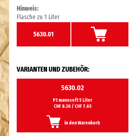
Hinweis:
Flasche zu 1 Liter
5630.01
VARIANTEN UND ZUBEHÖR:
5630.02
P3 manosoft 5 Liter
CHF 8.30 / CHF 7.65
in den Warenkorb