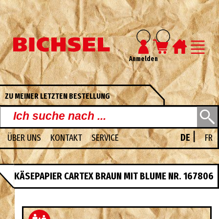
Anmelden
ZU MEINER LETZTEN BESTELLUNG
|
ÜBER UNS
KONTAKT
SERVICE
DE
FR
UNSERE PDF-KATALOGE
KÄSEPAPIER CARTEX BRAUN MIT BLUME NR. 167806