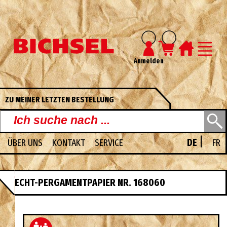
Anmelden
ZU MEINER LETZTEN BESTELLUNG
|
ÜBER UNS
KONTAKT
SERVICE
DE
FR
UNSERE PDF-KATALOGE
ECHT-PERGAMENTPAPIER NR. 168060