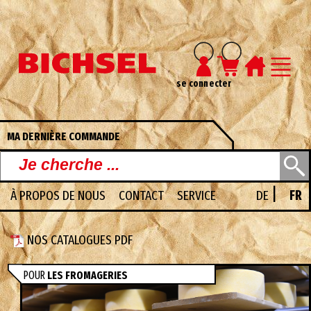
se connecter
MA DERNIÈRE COMMANDE
|
À PROPOS DE NOUS
CONTACT
SERVICE
DE
FR
NOS CATALOGUES PDF
POUR
LES FROMAGERIES